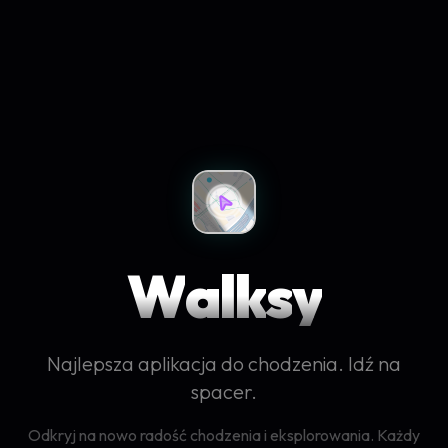
W
a
l
k
s
y
Najlepsza aplikacja do chodzenia. Idź na
spacer.
Odkryj na nowo radość chodzenia i eksplorowania. Każdy