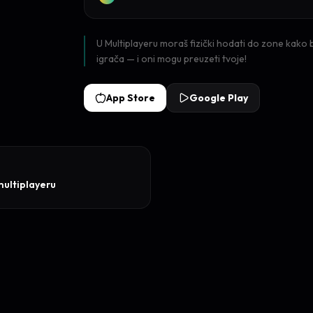
U Multiplayeru moraš fizički hodati do zone kako 
igrača — i oni mogu preuzeti tvoje!
App Store
Google Play
multiplayeru