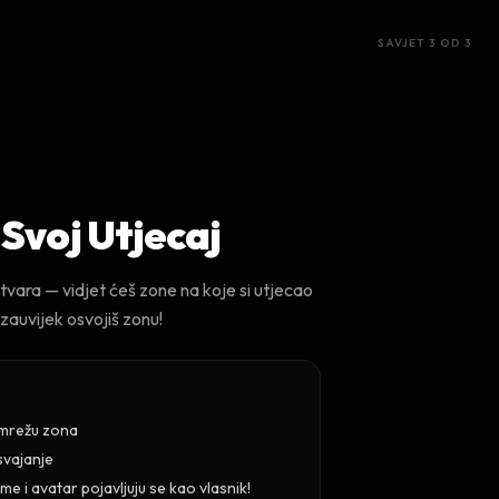
SAVJET 3 OD 3
 Svoj Utjecaj
otvara — vidjet ćeš zone na koje si utjecao
zauvijek osvojiš zonu!
 mrežu zona
svajanje
e i avatar pojavljuju se kao vlasnik!