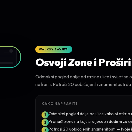
WALKSY SAVJETI
Osvoji Zone i Proširi
Odmakni pogled dalje od razine ulice i svijet se 
na karti. Potroši 20 uobičajenih znamenitosti da 
KAKO NAPRAVITI
Odmakni pogled dalje od ulice kako bi otkrio
1
Pronađi zonu na koju si utjecao i dodirni za o
2
Potroši 20 uobičajenih znamenitosti — tvoje im
3