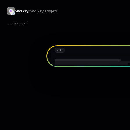
Walksy
/
Walksy savjeti
←
Svi savjeti
TIP
9:41